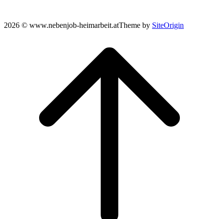
2026 © www.nebenjob-heimarbeit.at
Theme by
SiteOrigin
Scroll
to
top