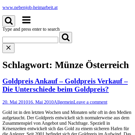
Skip
www.nebenjob-heimarbeit.at
to
Menu
content
Type and press enter to search
Schlagwort:
Münze Österreich
Goldpreis Ankauf – Goldpreis Verkauf –
Die Unterschiede beim Goldpreis?
20. Mai 2010
16. Mai 2010
Allgemein
Leave a comment
Gold ist in den letzten Wochen und Monaten sehr oft in den Medien
aufgetaucht. Der Goldpreis entwickelt sich normalerweise aus dem
Zusammenspiel von Angebot und Nachfrage. Speziell in
Krisenzeiten entwickelt sich das Gold zu einem sicheren Hafen für
die Anleger. Seit 2001 befindet sich der Goldpreis im Aufwind. Das