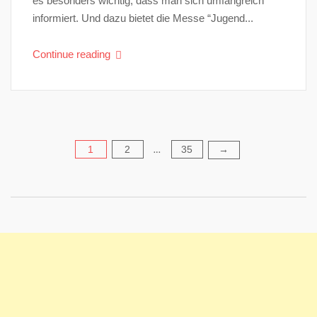
es besonders wichtig, dass man sich umfangreich
informiert. Und dazu bietet die Messe “Jugend...
Continue reading
1
2
35
Seitennummerierung
→
…
der
Beiträge