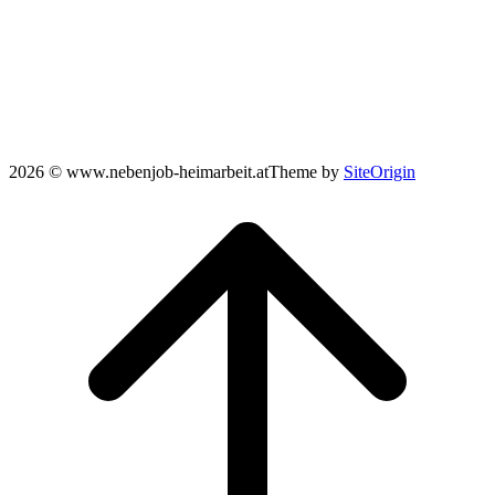
2026 © www.nebenjob-heimarbeit.at
Theme by
SiteOrigin
Scroll
to
top