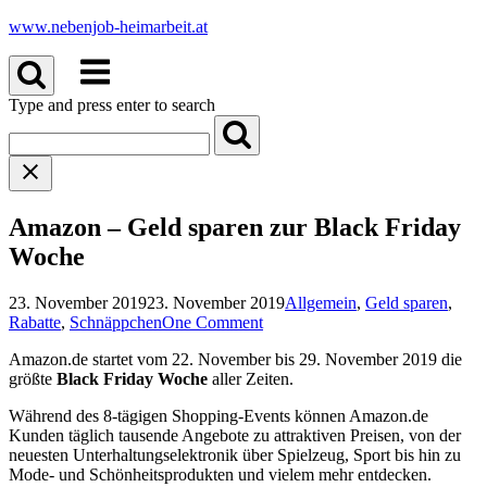
Skip
www.nebenjob-heimarbeit.at
to
Menu
content
Type and press enter to search
Amazon – Geld sparen zur Black Friday
Woche
23. November 2019
23. November 2019
Allgemein
,
Geld sparen
,
Rabatte
,
Schnäppchen
One Comment
Amazon.de startet vom 22. November bis 29. November 2019 die
größte
Black Friday Woche
aller Zeiten.
Während des 8-tägigen Shopping-Events können Amazon.de
Kunden täglich tausende Angebote zu attraktiven Preisen, von der
neuesten Unterhaltungselektronik über Spielzeug, Sport bis hin zu
Mode- und Schönheitsprodukten und vielem mehr entdecken.