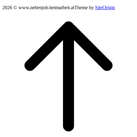
2026 © www.nebenjob-heimarbeit.at
Theme by
SiteOrigin
Scroll
to
top