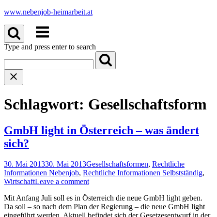
Skip
www.nebenjob-heimarbeit.at
to
Menu
content
Type and press enter to search
Schlagwort:
Gesellschaftsform
GmbH light in Österreich – was ändert
sich?
30. Mai 2013
30. Mai 2013
Gesellschaftsformen
,
Rechtliche
Informationen Nebenjob
,
Rechtliche Informationen Selbstständig
,
Wirtschaft
Leave a comment
Mit Anfang Juli soll es in Österreich die neue GmbH light geben.
Da soll – so nach dem Plan der Regierung – die neue GmbH light
eingeführt werden. Aktuell befindet sich der Gesetzesentwurf in der