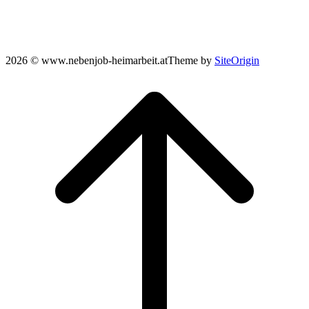
2026 © www.nebenjob-heimarbeit.at
Theme by
SiteOrigin
Scroll
to
top