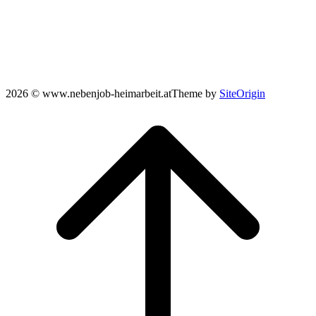
2026 © www.nebenjob-heimarbeit.at
Theme by
SiteOrigin
Scroll
to
top