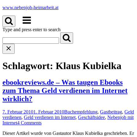
Skip
www.nebenjob-heimarbeit.at
to
Menu
content
Type and press enter to search
Schlagwort:
Klaus Kubielka
ebookreviews.de – Was taugen Ebooks
zum Thema Geld verdienen im Internet
wirklich?
7. Februar 2010
1. Februar 2010
Buchempfehlung
,
Gastbeitrag
,
Geld
verdienen
,
Geld verdienen im Internet
,
Geschäftsidee
,
Nebenjob mit
Internet
4 Comments
Dieser Artikel wurde von Gastautor Klaus Kubielka geschrieben. Er