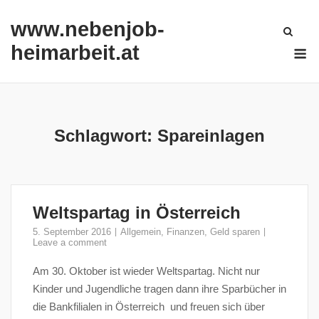
Skip
www.nebenjob-
to
content
M
heimarbeit.at
Schlagwort:
Spareinlagen
Weltspartag in Österreich
5. September 2016
Allgemein
,
Finanzen
,
Geld sparen
Leave a comment
Am 30. Oktober ist wieder Weltspartag. Nicht nur
Kinder und Jugendliche tragen dann ihre Sparbücher in
die Bankfilialen in Österreich und freuen sich über