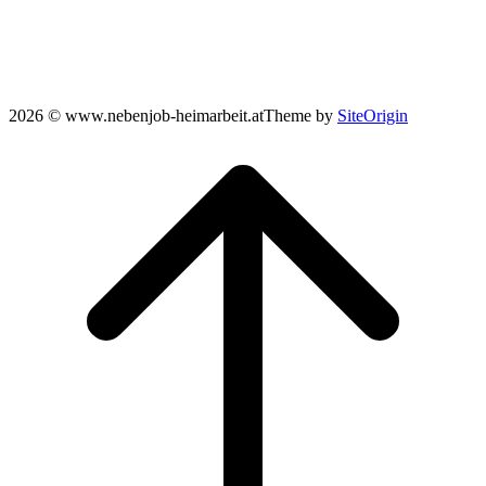
2026 © www.nebenjob-heimarbeit.at
Theme by
SiteOrigin
Scroll
to
top