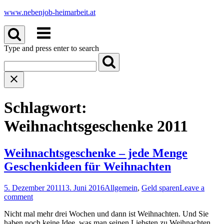
Skip
www.nebenjob-heimarbeit.at
to
Menu
content
Type and press enter to search
Schlagwort:
Weihnachtsgeschenke 2011
Weihnachtsgeschenke – jede Menge
Geschenkideen für Weihnachten
5. Dezember 2011
13. Juni 2016
Allgemein
,
Geld sparen
Leave a
comment
Nicht mal mehr drei Wochen und dann ist Weihnachten. Und Sie
haben noch keine Idee, was man seinen Liebsten zu Weihnachten