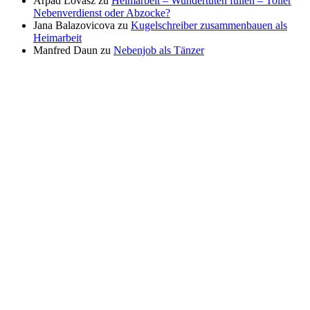
Arpad Lovasz
zu
Heimarbeit – Wundertüten füllen – Toller
Nebenverdienst oder Abzocke?
Jana Balazovicova
zu
Kugelschreiber zusammenbauen als
Heimarbeit
Manfred Daun
zu
Nebenjob als Tänzer