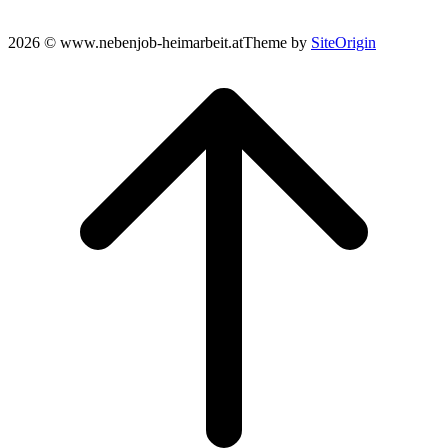
2026 © www.nebenjob-heimarbeit.at
Theme by
SiteOrigin
Scroll
to
top