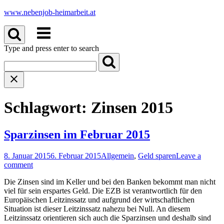
Skip
www.nebenjob-heimarbeit.at
to
Menu
content
Type and press enter to search
Schlagwort:
Zinsen 2015
Sparzinsen im Februar 2015
8. Januar 2015
6. Februar 2015
Allgemein
,
Geld sparen
Leave a
comment
Die Zinsen sind im Keller und bei den Banken bekommt man nicht
viel für sein erspartes Geld. Die EZB ist verantwortlich für den
Europäischen Leitzinssatz und aufgrund der wirtschaftlichen
Situation ist dieser Leitzinssatz nahezu bei Null. An diesem
Leitzinssatz orientieren sich auch die Sparzinsen und deshalb sind