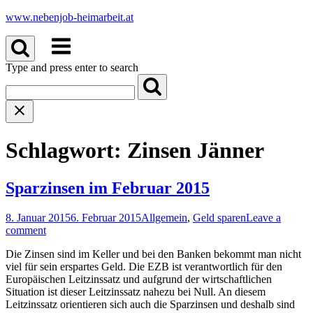
Skip
www.nebenjob-heimarbeit.at
to
Menu
content
Type and press enter to search
Schlagwort:
Zinsen Jänner
Sparzinsen im Februar 2015
8. Januar 2015
6. Februar 2015
Allgemein
,
Geld sparen
Leave a
comment
Die Zinsen sind im Keller und bei den Banken bekommt man nicht
viel für sein erspartes Geld. Die EZB ist verantwortlich für den
Europäischen Leitzinssatz und aufgrund der wirtschaftlichen
Situation ist dieser Leitzinssatz nahezu bei Null. An diesem
Leitzinssatz orientieren sich auch die Sparzinsen und deshalb sind