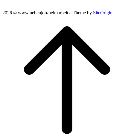
2026 © www.nebenjob-heimarbeit.at
Theme by
SiteOrigin
Scroll
to
top