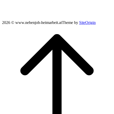
2026 © www.nebenjob-heimarbeit.at
Theme by
SiteOrigin
Scroll
to
top