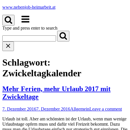
Skip
www.nebenjob-heimarbeit.at
to
Menu
content
Type and press enter to search
Schlagwort:
Zwickeltagkalender
Mehr Ferien, mehr Urlaub 2017 mit
Zwickeltage
7. Dezember 2016
7. Dezember 2016
Allgemein
Leave a comment
Urlaub ist toll. Aber am schönsten ist der Urlaub, wenn man wenige
Urlaubstage opfern muss und dafür viel Freizeit bekommt. Dazu
muss man die Urlaubstage einfach nur strategisch gut einplanen. Die