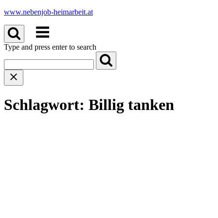
Skip
www.nebenjob-heimarbeit.at
to
Menu
content
Type and press enter to search
Schlagwort:
Billig tanken