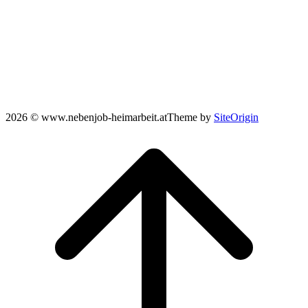
2026 © www.nebenjob-heimarbeit.at
Theme by
SiteOrigin
Scroll
to
top