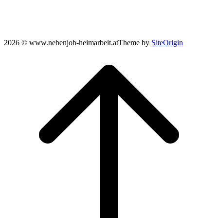
2026 © www.nebenjob-heimarbeit.at
Theme by
SiteOrigin
Scroll
to
top