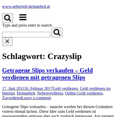
Skip
www.nebenjob-heimarbeit.at
to
Menu
content
Type and press enter to search
Schlagwort:
Crazyslip
Getragene Slips verkaufen – Geld
verdienen mit getragenen Slips
17. Juni 2011
16. Februar 2017
Geld verdienen
,
Geld verdienen im
Internet
,
Heimarbeit
,
Nebenverdienst
,
Online Geld verdienen
,
Zuverdienst
Leave a comment
Getragene Slips verkaufen – manche werden bei diesem Gedanken
vorerst einmal lachen. Diese Idee zum Geld verdienen ist
gewissermaßen amüsant aber auch zugleich interessant. Am meisten