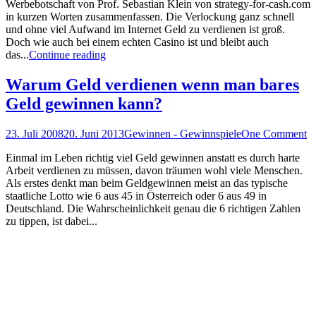
Werbebotschaft von Prof. Sebastian Klein von strategy-for-cash.com
in kurzen Worten zusammenfassen. Die Verlockung ganz schnell
und ohne viel Aufwand im Internet Geld zu verdienen ist groß.
Doch wie auch bei einem echten Casino ist und bleibt auch
das...
Continue reading
Warum Geld verdienen wenn man bares
Geld gewinnen kann?
23. Juli 2008
20. Juni 2013
Gewinnen - Gewinnspiele
One Comment
Einmal im Leben richtig viel Geld gewinnen anstatt es durch harte
Arbeit verdienen zu müssen, davon träumen wohl viele Menschen.
Als erstes denkt man beim Geldgewinnen meist an das typische
staatliche Lotto wie 6 aus 45 in Österreich oder 6 aus 49 in
Deutschland. Die Wahrscheinlichkeit genau die 6 richtigen Zahlen
zu tippen, ist dabei...