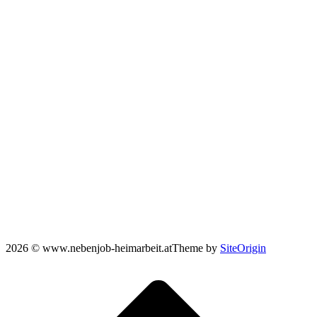
2026 © www.nebenjob-heimarbeit.at
Theme by
SiteOrigin
Scroll
to
top