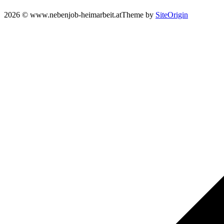
2026 © www.nebenjob-heimarbeit.at
Theme by
SiteOrigin
Scroll
to
top