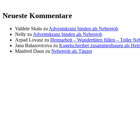
Neueste Kommentare
Valdete Skala
zu
Adventskranz binden als Nebenjob
Nelly
zu
Adventskranz binden als Nebenjob
Arpad Lovasz
zu
Heimarbeit – Wundertüten füllen – Toller N
Jana Balazovicova
zu
Kugelschreiber zusammenbauen als Heim
Manfred Daun
zu
Nebenjob als Tänzer