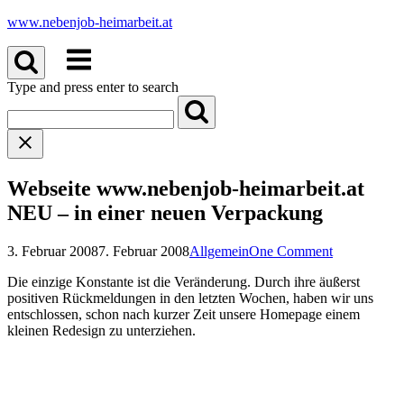
Skip
www.nebenjob-heimarbeit.at
to
Menu
content
Type and press enter to search
Webseite www.nebenjob-heimarbeit.at
NEU – in einer neuen Verpackung
3. Februar 2008
7. Februar 2008
Allgemein
One Comment
Die einzige Konstante ist die Veränderung. Durch ihre äußerst
positiven Rückmeldungen in den letzten Wochen, haben wir uns
entschlossen, schon nach kurzer Zeit unsere Homepage einem
kleinen Redesign zu unterziehen.