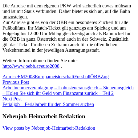
Die Anreise mit dem eigenen PKW wird sicherlich etwas mühsam
und ist mit Staus verbunden. Daher bietet es sich an, auf die Bahn
umzusteigen.
Zur Anreise gibt es von der ÖBB ein besonderes Zuckerl für alle
Fußballfans. Ihr Match-Ticket gilt ganztags am Spieltag und am
Folgetag bis 12.00 Uhr Mittag gleichzeitig auch als Bahnticket für
die ÖBB in ganz Österreich und auch in der Schweiz. Zusätzlich
gilt das Ticket für diesen Zeitraum auch für die öffentlichen
Verkehrsmittel in der jeweiligen Austragungsstadt.
Weitere Informationen finden Sie unter
http://www.oebb.at/euro2008
.
Anreise
EM2008
Europameisterschaft
Fussball
ÖBB
Zug
Post
Previous Post
Arbeitnehmerveranlagung – Lohnsteuerausgleich – Steuerausgleich
navigation
– Holen Sie sich ihr Geld vom Finanzamt zurück – Teil 2
Next Post
Ferialjob – Ferialarbeit für den Sommer suchen
Nebenjob-Heimarbeit-Redaktion
View posts by Nebenjob-Heimarbeit-Redaktion