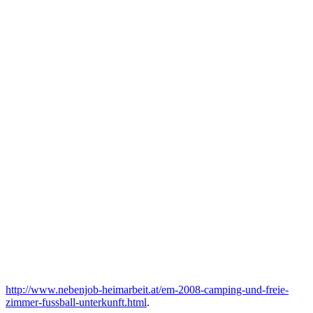
http://www.nebenjob-heimarbeit.at/em-2008-camping-und-freie-
zimmer-fussball-unterkunft.html
.