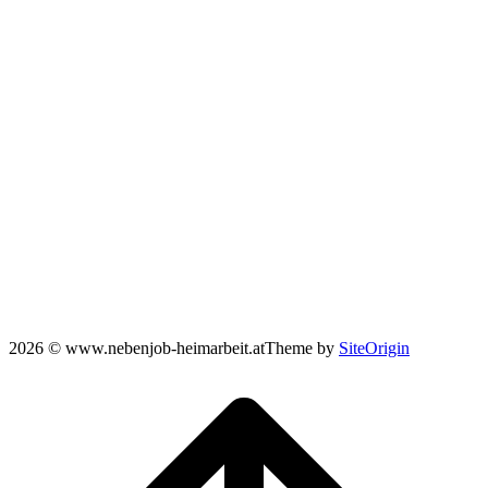
2026 © www.nebenjob-heimarbeit.at
Theme by
SiteOrigin
Scroll
to
top