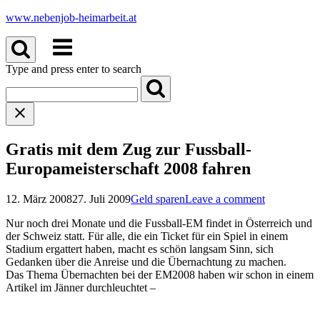
Skip
www.nebenjob-heimarbeit.at
to
Menu
content
Type and press enter to search
Gratis mit dem Zug zur Fussball-
Europameisterschaft 2008 fahren
12. März 2008
27. Juli 2009
Geld sparen
Leave a comment
Nur noch drei Monate und die Fussball-EM findet in Österreich und
der Schweiz statt. Für alle, die ein Ticket für ein Spiel in einem
Stadium ergattert haben, macht es schön langsam Sinn, sich
Gedanken über die Anreise und die Übernachtung zu machen.
Das Thema Übernachten bei der EM2008 haben wir schon in einem
Artikel im Jänner durchleuchtet –