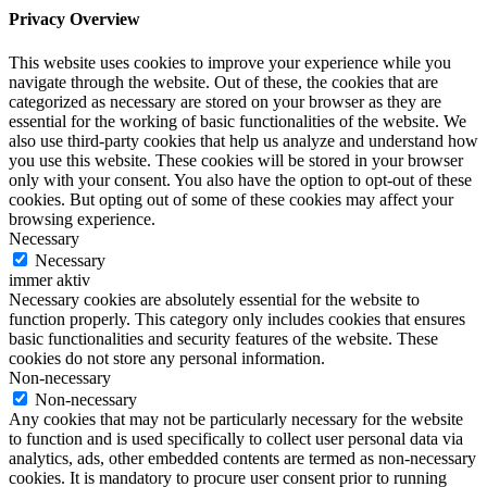
Privacy Overview
This website uses cookies to improve your experience while you
navigate through the website. Out of these, the cookies that are
categorized as necessary are stored on your browser as they are
essential for the working of basic functionalities of the website. We
also use third-party cookies that help us analyze and understand how
you use this website. These cookies will be stored in your browser
only with your consent. You also have the option to opt-out of these
cookies. But opting out of some of these cookies may affect your
browsing experience.
Necessary
Necessary
immer aktiv
Necessary cookies are absolutely essential for the website to
function properly. This category only includes cookies that ensures
basic functionalities and security features of the website. These
cookies do not store any personal information.
Non-necessary
Non-necessary
Any cookies that may not be particularly necessary for the website
to function and is used specifically to collect user personal data via
analytics, ads, other embedded contents are termed as non-necessary
cookies. It is mandatory to procure user consent prior to running