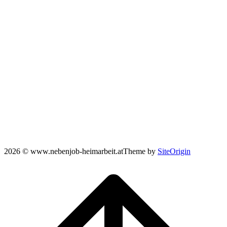
2026 © www.nebenjob-heimarbeit.at
Theme by
SiteOrigin
Scroll
to
top