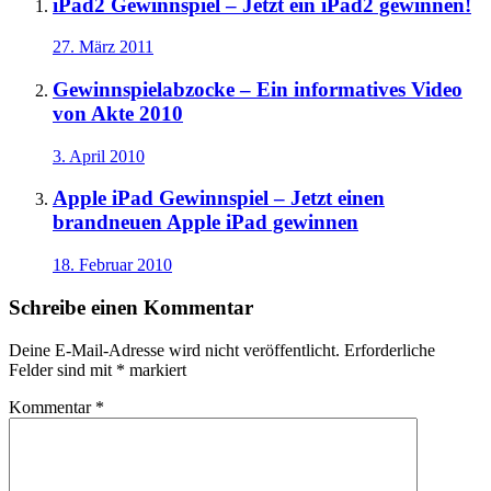
iPad2 Gewinnspiel – Jetzt ein iPad2 gewinnen!
27. März 2011
Gewinnspielabzocke – Ein informatives Video
von Akte 2010
3. April 2010
Apple iPad Gewinnspiel – Jetzt einen
brandneuen Apple iPad gewinnen
18. Februar 2010
Schreibe einen Kommentar
Deine E-Mail-Adresse wird nicht veröffentlicht.
Erforderliche
Felder sind mit
*
markiert
Kommentar
*