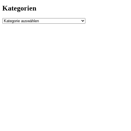
Kategorien
Kategorien