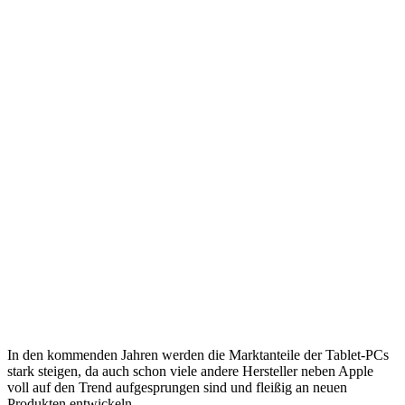
In den kommenden Jahren werden die Marktanteile der Tablet-PCs
stark steigen, da auch schon viele andere Hersteller neben Apple
voll auf den Trend aufgesprungen sind und fleißig an neuen
Produkten entwickeln.