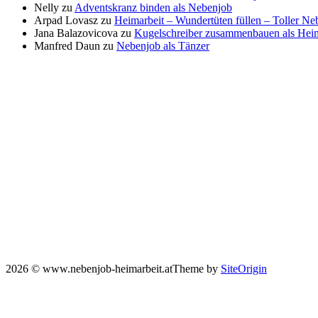
Nelly
zu
Adventskranz binden als Nebenjob
Arpad Lovasz
zu
Heimarbeit – Wundertüten füllen – Toller N
Jana Balazovicova
zu
Kugelschreiber zusammenbauen als Heim
Manfred Daun
zu
Nebenjob als Tänzer
2026 © www.nebenjob-heimarbeit.at
Theme by
SiteOrigin
Scroll
to
top