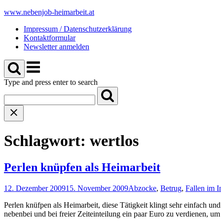
Skip
www.nebenjob-heimarbeit.at
to
Impressum / Datenschutzerklärung
content
Kontaktformular
Newsletter anmelden
Menu
Type and press enter to search
Schlagwort:
wertlos
Perlen knüpfen als Heimarbeit
12. Dezember 2009
15. November 2009
Abzocke
,
Betrug
,
Fallen im I
Perlen knüfpen als Heimarbeit, diese Tätigkeit klingt sehr einfach und
nebenbei und bei freier Zeiteinteilung ein paar Euro zu verdienen, 