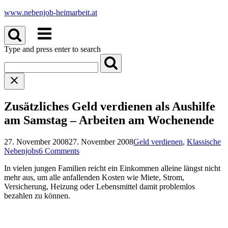
Skip
www.nebenjob-heimarbeit.at
to
Menu
content
Type and press enter to search
Zusätzliches Geld verdienen als Aushilfe
am Samstag – Arbeiten am Wochenende
27. November 2008
27. November 2008
Geld verdienen
,
Klassische
Nebenjobs
6 Comments
In vielen jungen Familien reicht ein Einkommen alleine längst nicht
mehr aus, um alle anfallenden Kosten wie Miete, Strom,
Versicherung, Heizung oder Lebensmittel damit problemlos
bezahlen zu können.