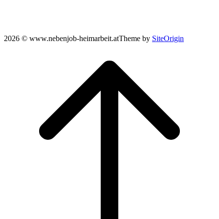
2026 © www.nebenjob-heimarbeit.at
Theme by
SiteOrigin
Scroll
to
top