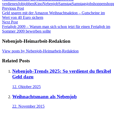
verdienen
Job
jobben
Kino
Nebenjob
Samstag
Samstagsjob
shoppen
shop
Post
Previous Post
Geld sparen mit der Amazon Weihnachtsaktion – Gutscheine im
navigation
Wert von 40 Euro sichern
Next Post
Ferialjob 2009 – Warum man sich schon jetzt für einen Ferialjob im
Sommer 2009 bewerben sollte
Nebenjob-Heimarbeit-Redaktion
View posts by Nebenjob-Heimarbeit-Redaktion
Related Posts
Nebenjob-Trends 2025: So verdienst du flexibel
Geld dazu
12. Oktober 2025
Weihnachtsmann als Nebenjob
22. November 2015