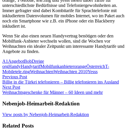
orange, T-Mobile, tele.ring und yesss bieten dabei Tarife für
unterschiedlichste Bedürfnisse und Telefoniergewohnheiten an.
Immer gefragter sind dabei Kombitarife für Sprachtelefonie mit
inkludiertem Datenvolumen für mobiles Internet, wo im Paket auch
noch ein Smartphone wie z.B. ein iPhone oder ein Blackberry
inkludiert ist.
Wenn Sie also einen neuen Handyvertrag benötigen oder den
Mobilfunk-Anbieter wechseln wollen, sind die Wochen vor
Weihnachten ein idealer Zeitpunkt um interessante Handytarife und
Angebote zu finden.
A1
Angebot
Bob
Drei
ge
org
Handy
Handytarif
Mobilfunkanbieter
orange
Österreich
T-
Mobile
tele.ring
Weihnachten
Weihnachten 2010
Yesss
Post
Previous Post
Billig in die Türkei telefonieren – Billig telefonieren ins Ausland
navigation
Next Post
Weihnachtsgeschenke für Männer – 60 Ideen und mehr
Nebenjob-Heimarbeit-Redaktion
View posts by Nebenjob-Heimarbeit-Redaktion
Related Posts