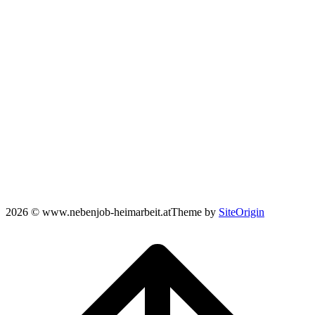
2026 © www.nebenjob-heimarbeit.at
Theme by
SiteOrigin
Scroll
to
top