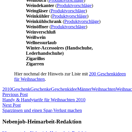
Weinbuch
(
Produktvorschläge
)
Weindekanter
(
Produktvorschläge
)
Weingläser
(
Produktvorschläge
)
Weinkühler
(
Produktvorschläge
)
Weinkühlschrank
(
Produktvorschläge
)
Weinöffner
(
Produktvorschläge
)
Weinverschluß
Weißwein
Wellnessurlaub
Winter-Accessoires (Handschuhe,
Lederhandschuhe)
Zigarillos
Zigarren
Hier nochmal der Hinweis zur Liste mit
200 Geschenkideen
für Weihnachten
.
2010
Geschenk
Geschenke
Geschenkidee
Männer
Weihnachten
Weihnac
Post
Previous Post
Handy & Handytarife für Weihnachten 2010
navigation
Next Post
Sparzinsen und einen Spar-Verlust machen
Nebenjob-Heimarbeit-Redaktion