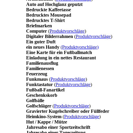
Auto auf Hochglanz geputzt
Bedruckte Kaffeetasse
Bedrucktes Mousepad
Bedrucktes T-Shirt
Briefmarken
Computer
(
Produktvorschläge
)
Digitaler Bilderrahmen
(
Produktvorschläge
)
Ein guter Duft
ein neues Handy
(Produktvorschläge)
Eine Karte für ein Fußballmatch
Einladung in ein nettes Restaurant
Familienausflug
Familienessen
Feuerzeug
Funkmaus
(
Produktvorschläge
)
Funktastatur
(
Produktvorschläge
)
Fußball-Fanartikel
Geschenkskorb
Golfbälle
Golfschläger
(
Produktvorschläge
)
Gravierter Kugelschreiber oder Füllfeder
Heimkino-System
(
Produktvorschläge
)
Hut / Kappe / Mütze
Jahresabo einer Sportzeitschrift
Jahresabo einer Tageszeitung