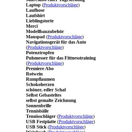
Laptop
(
Produktvorschläge
)
Laufhose
Laufshirt
Lieblingstorte
Merci
Modellbauzubehör
Mauspad
(
Produktvorschläge
)
Navigationsgerät für das Auto
(
Produktvorschläge
)
Potenztropfen
Pulsmesser für das Fittnesstraining
(
Produktvorschläge
)
Premiere Abo
Rotwein
Rumpflaumen
Schokoherzen
schöner, edler Schal
Selbst Gebasteltes
selbst gemalte Zeichnung
Sonnenbrille
Tennisbälle
Tennisschläger
(
Produktvorschläge
)
USB Festplatte
(
Produktvorschläge
)
USB Stick
(
Produktvorschläge
)