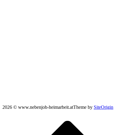
2026 © www.nebenjob-heimarbeit.at
Theme by
SiteOrigin
Scroll
to
top