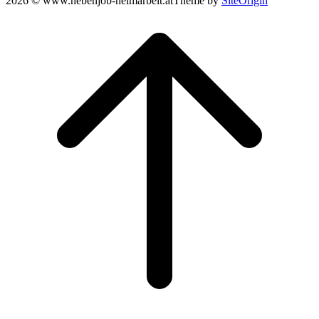
2026 © www.nebenjob-heimarbeit.at
Theme by
SiteOrigin
Scroll
to
top