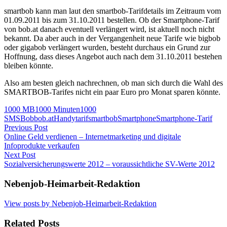
smartbob kann man laut den smartbob-Tarifdetails im Zeitraum vom
01.09.2011 bis zum 31.10.2011 bestellen. Ob der Smartphone-Tarif
von bob.at danach eventuell verlängert wird, ist aktuell noch nicht
bekannt. Da aber auch in der Vergangenheit neue Tarife wie bigbob
oder gigabob verlängert wurden, besteht durchaus ein Grund zur
Hoffnung, dass dieses Angebot auch nach dem 31.10.2011 bestehen
bleiben könnte.
Also am besten gleich nachrechnen, ob man sich durch die Wahl des
SMARTBOB-Tarifes nicht ein paar Euro pro Monat sparen könnte.
1000 MB
1000 Minuten
1000
SMS
Bob
bob.at
Handytarif
smartbob
Smartphone
Smartphone-Tarif
Post
Previous Post
Online Geld verdienen – Internetmarketing und digitale
navigation
Infoprodukte verkaufen
Next Post
Sozialversicherungswerte 2012 – voraussichtliche SV-Werte 2012
Nebenjob-Heimarbeit-Redaktion
View posts by Nebenjob-Heimarbeit-Redaktion
Related Posts