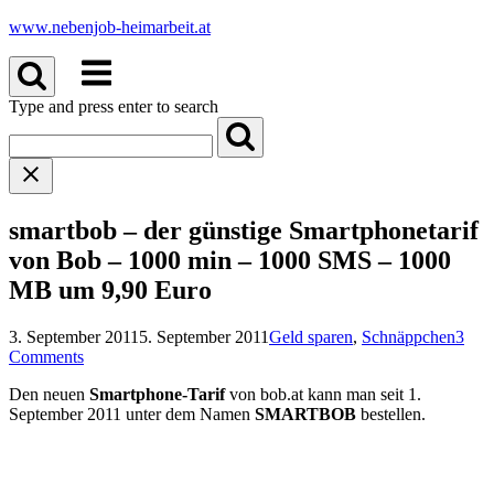
Skip
www.nebenjob-heimarbeit.at
to
Menu
content
Type and press enter to search
smartbob – der günstige Smartphonetarif
von Bob – 1000 min – 1000 SMS – 1000
MB um 9,90 Euro
3. September 2011
5. September 2011
Geld sparen
,
Schnäppchen
3
Comments
Den neuen
Smartphone-Tarif
von bob.at kann man seit 1.
September 2011 unter dem Namen
SMARTBOB
bestellen.