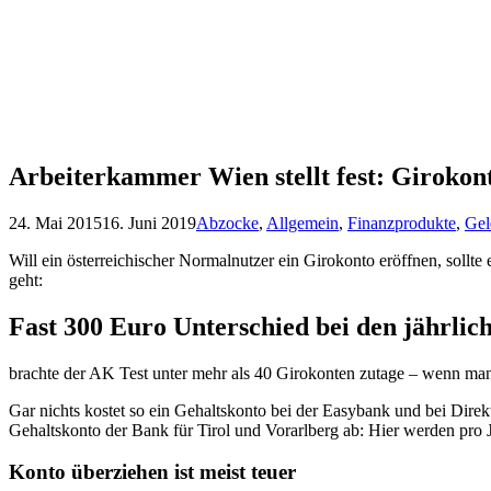
Arbeiterkammer Wien stellt fest: Girokonte
24. Mai 2015
16. Juni 2019
Abzocke
,
Allgemein
,
Finanzprodukte
,
Gel
Will ein österreichischer Normalnutzer ein Girokonto eröffnen, sollte
geht:
Fast 300 Euro Unterschied bei den jährli
brachte der AK Test unter mehr als 40 Girokonten zutage – wenn ma
Gar nichts kostet so ein Gehaltskonto bei der Easybank und bei Dir
Gehaltskonto der Bank für Tirol und Vorarlberg ab: Hier werden pro J
Konto überziehen ist meist teuer