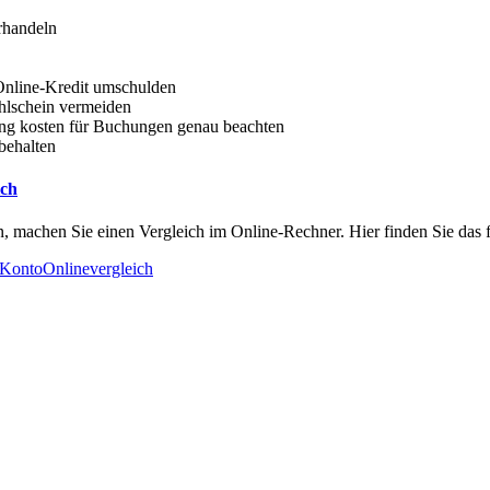
rhandeln
Online-Kredit umschulden
hlschein vermeiden
ung kosten für Buchungen genau beachten
behalten
ich
n, machen Sie einen Vergleich im Online-Rechner. Hier finden Sie das 
 Konto
Onlinevergleich