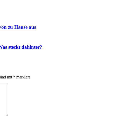
von zu Hause aus
as steckt dahinter?
sind mit
*
markiert