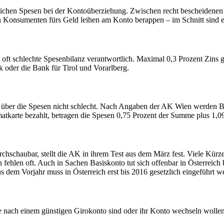
dlichen Spesen bei der Kontoüberziehung. Zwischen recht bescheidenen
onsumenten fürs Geld leihen am Konto berappen – im Schnitt sind e
 oft schlechte Spesenbilanz verantwortlich. Maximal 0,3 Prozent Zins 
k oder die Bank für Tirol und Vorarlberg.
ft über die Spesen nicht schlecht. Nach Angaben der AK Wien werden
matkarte bezahlt, betragen die Spesen 0,75 Prozent der Summe plus 1,
rchschaubar, stellt die AK in ihrem Test aus dem März fest. Viele Kür
fehlen oft. Auch in Sachen Basiskonto tut sich offenbar in Österreich 
 dem Vorjahr muss in Österreich erst bis 2016 gesetzlich eingeführt w
e nach einem günstigen Girokonto sind oder ihr Konto wechseln wolle