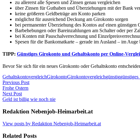
zu allererst alle Spesen und Zinsen genau vergleichen
über Zinsen für Guthaben und Überziehungen mit der Bank ve
keine größeren Geldbeträge am Konto parken
möglichst für ausreichend Deckung am Girokonto sorgen
bei permanenter Überziehung des Kontos auf einen günstigen 
Barbehebungen oder Bareinzahlungen am Schalter oder per Za
bei Konten mit Pauschalverrechnung und Einzelpreisverrechn
Spesen für die Bankomatkarte – gerade im Ausland – im Auge 
TIPP:
Günstiges Girokonto und Gehaltskonto per Online-Vergle
Bevor Sie sich für ein neues Girokonto oder Gehaltskonto entscheide
Gehaltskontovergleich
Girokonto
Girokontovergleich
günstig
günstiges
Post
Previous Post
Frohe Ostern
navigation
Next Post
Geld ist billig wie noch nie
Redaktion Nebenjob-Heimarbeit.at
View posts by Redaktion Nebenjob-Heimarbeit.at
Related Posts