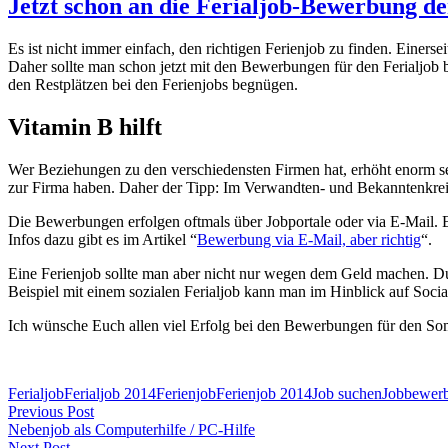
Jetzt schon an die Ferialjob-Bewerbung d
Es ist nicht immer einfach, den richtigen Ferienjob zu finden. Einerse
Daher sollte man schon jetzt mit den Bewerbungen für den Ferialjob
den Restplätzen bei den Ferienjobs begnügen.
Vitamin B hilft
Wer Beziehungen zu den verschiedensten Firmen hat, erhöht enorm sei
zur Firma haben. Daher der Tipp: Im Verwandten- und Bekanntenkreis
Die Bewerbungen erfolgen oftmals über Jobportale oder via E-Mail. Ei
Infos dazu gibt es im Artikel “
Bewerbung via E-Mail, aber richtig
“.
Eine Ferienjob sollte man aber nicht nur wegen dem Geld machen. Du
Beispiel mit einem sozialen Ferialjob kann man im Hinblick auf Soci
Ich wünsche Euch allen viel Erfolg bei den Bewerbungen für den S
Ferialjob
Ferialjob 2014
Ferienjob
Ferienjob 2014
Job suchen
Jobbewer
Post
Previous Post
Nebenjob als Computerhilfe / PC-Hilfe
navigation
Next Post