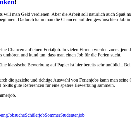
enken
!
its will man Geld verdienen. Aber die Arbeit soll natürlich auch Spaß m
 beginnen. Dadurch kann man die Chancen auf den gewünschten Job in 
ne Chancen auf einen Ferialjob. In vielen Firmen werden zuerst jene 
 umhören und kund tun, dass man einen Job für die Ferien sucht.
ne klassische Bewerbung auf Papier ist hier bereits sehr unüblich. Be
rch die gezielte und richtige Auswahl von Ferienjobs kann man seine
al-Skills gute Referenzen für eine spätere Bewerbung sammeln.
ommerjob.
bung
Jobsuche
Schülerjob
Sommer
Studentenjob