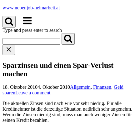
Skip
www.nebenjob-heimarbeit.at
to
Menu
content
Type and press enter to search
Sparzinsen und einen Spar-Verlust
machen
18. Oktober 2010
4. Oktober 2010
Allgemein
,
Finanzen
,
Geld
sparen
Leave a comment
Die aktuellen Zinsen sind nach wie vor sehr niedrig. Für alle
Kreditnehmer ist die derzeitige Situation natürlich sehr angenehm.
Wenn die Zinsen niedrig sind, muss man auch weniger Zinsen für
seinen Kredit bezahlen.