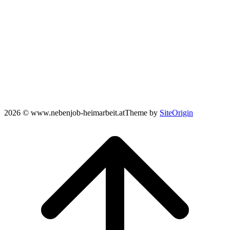
2026 © www.nebenjob-heimarbeit.at
Theme by
SiteOrigin
Scroll
to
top