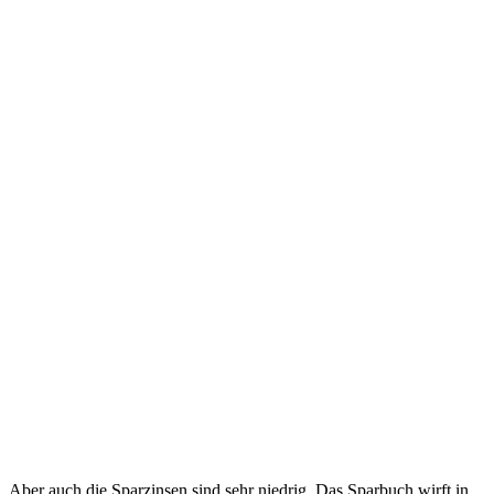
Aber auch die Sparzinsen sind sehr niedrig. Das Sparbuch wirft in