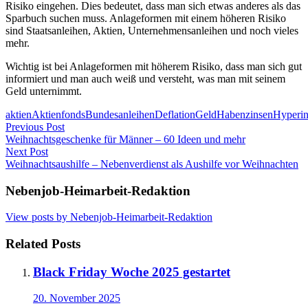
Risiko eingehen. Dies bedeutet, dass man sich etwas anderes als das
Sparbuch suchen muss. Anlageformen mit einem höheren Risiko
sind Staatsanleihen, Aktien, Unternehmensanleihen und noch vieles
mehr.
Wichtig ist bei Anlageformen mit höherem Risiko, dass man sich gut
informiert und man auch weiß und versteht, was man mit seinem
Geld unternimmt.
aktien
Aktienfonds
Bundesanleihen
Deflation
Geld
Habenzinsen
Hyperin
Post
Previous Post
Weihnachtsgeschenke für Männer – 60 Ideen und mehr
navigation
Next Post
Weihnachtsaushilfe – Nebenverdienst als Aushilfe vor Weihnachten
Nebenjob-Heimarbeit-Redaktion
View posts by Nebenjob-Heimarbeit-Redaktion
Related Posts
Black Friday Woche 2025 gestartet
20. November 2025