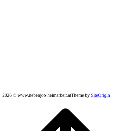
2026 © www.nebenjob-heimarbeit.at
Theme by
SiteOrigin
Scroll
to
top