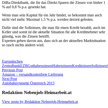
DiBa-Direktbank, die für das Direkt-Sparen die Zinsen von bisher 1
% auf 0,8 % p.a. gesenkt hat.
Wenn man sein Kapital für ein Jahr bindet, so bekommt man auch
nicht viel mehr. Maximal 1,5 % p.a. werden derzeit geboten.
Dafür sind die Sollzinsen, die man für einen Kredit bezahlt, auch im
Keller und somit ist die aktuelle Situation für alle Kreditnehmer sehr
günstig, was die Zinsen betrifft.
Experten gehen davon aus, dass sich an der aktuellen Marktsituation
so rasch nichts ändern wird.
Europäischen
Zentralbank
EZB
Guthabenzinsen
Habenzinsen
Kreditzinsen
Sollzinsen
Post
Previous Post
Amazon – versandkostenfreie Lieferung
navigation
Next Post
Autobahnvignette Österreich 2015
Redaktion Nebenjob-Heimarbeit.at
View posts by Redaktion Nebenjob-Heimarbeit.at