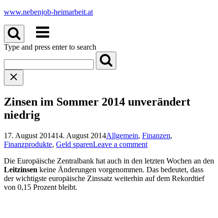
Skip
www.nebenjob-heimarbeit.at
to
Menu
content
Type and press enter to search
Zinsen im Sommer 2014 unverändert
niedrig
17. August 2014
14. August 2014
Allgemein
,
Finanzen
,
Finanzprodukte
,
Geld sparen
Leave a comment
Die Europäische Zentralbank hat auch in den letzten Wochen an den
Leitzinsen
keine Änderungen vorgenommen. Das bedeutet, dass
der wichtigste europäische Zinssatz weiterhin auf dem Rekordtief
von 0,15 Prozent bleibt.