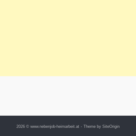
2026 © www.nebenjob-heimarbeit.at
Theme by
SiteOrigin