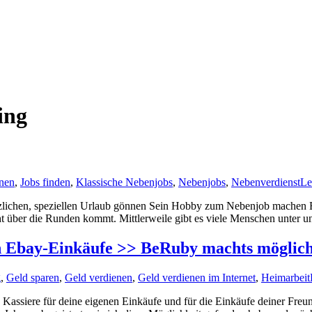
ing
enen
,
Jobs finden
,
Klassische Nebenjobs
,
Nebenjobs
,
Nebenverdienst
Le
sätzlichen, speziellen Urlaub gönnen Sein Hobby zum Nebenjob machen 
t über die Runden kommt. Mittlerweile gibt es viele Menschen unter uns
nen Ebay-Einkäufe >> BeRuby machts möglic
g
,
Geld sparen
,
Geld verdienen
,
Geld verdienen im Internet
,
Heimarbeit
! Kassiere für deine eigenen Einkäufe und für die Einkäufe deiner Freu