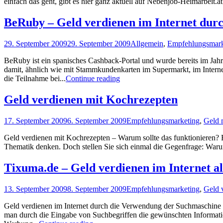
einfach das geht, gibt es hier ganz aktuell auf Nebenjob-Heimarbeit.a
BeRuby – Geld verdienen im Internet dur
29. September 2009
29. September 2009
Allgemein
,
Empfehlungsmark
BeRuby ist ein spanisches Cashback-Portal und wurde bereits im Jah
damit, ähnlich wie mit Stammkundenkarten im Supermarkt, im Intern
die Teilnahme bei...
Continue reading
Geld verdienen mit Kochrezepten
17. September 2009
6. September 2009
Empfehlungsmarketing
,
Geld 
Geld verdienen mit Kochrezepten – Warum sollte das funktionieren? E
Thematik denken. Doch stellen Sie sich einmal die Gegenfrage: Warum
Tixuma.de – Geld verdienen im Internet a
13. September 2009
8. September 2009
Empfehlungsmarketing
,
Geld v
Geld verdienen im Internet durch die Verwendung der Suchmaschine T
man durch die Eingabe von Suchbegriffen die gewünschten Information