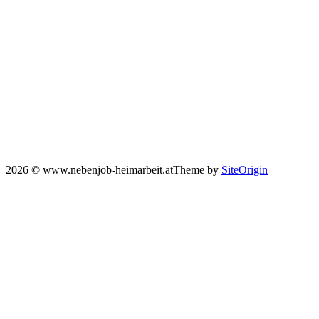
2026 © www.nebenjob-heimarbeit.at
Theme by
SiteOrigin
Scroll
to
top