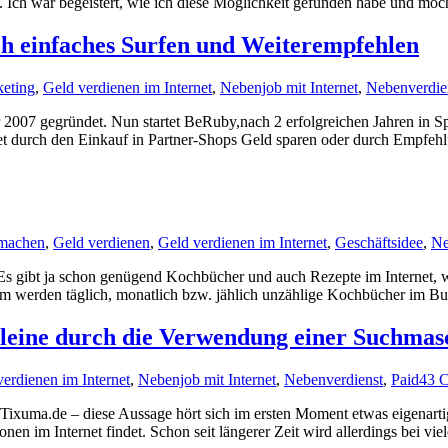
t. Ich war begeistert, wie ich diese Möglichkeit gefunden habe und möc
ch einfaches Surfen und Weiterempfehlen
eting
,
Geld verdienen im Internet
,
Nebenjob mit Internet
,
Nebenverdie
r 2007 gegründet. Nun startet BeRuby,nach 2 erfolgreichen Jahren in 
et durch den Einkauf in Partner-Shops Geld sparen oder durch Empfeh
machen
,
Geld verdienen
,
Geld verdienen im Internet
,
Geschäftsidee
,
Ne
s gibt ja schon genügend Kochbücher und auch Rezepte im Internet, wi
 werden täglich, monatlich bzw. jählich unzählige Kochbücher im Buch
lleine durch die Verwendung einer Suchmas
erdienen im Internet
,
Nebenjob mit Internet
,
Nebenverdienst
,
Paid4
3 
ixuma.de – diese Aussage hört sich im ersten Moment etwas eigenartig
en im Internet findet. Schon seit längerer Zeit wird allerdings bei 