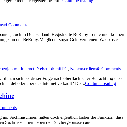
hte gerne meine Begeisterung mit...
Continue reading
nst
4 Comments
Spanien, auch in Deutschland. Registrierte BeRuby-Teilnehmer können
lungen neuer BeRuby-Mitglieder sogar Geld verdienen. Was kostet
benjob mit Internet
,
Nebenjob mit PC
,
Nebenverdienst
8 Comments
rd man sich bei dieser Frage nach oberflächlicher Betrachtung dieser
handel oder über das Internet verkauft? Der...
Continue reading
chine
Comments
 an. Suchmaschinen hatten doch eigentlich bisher die Funktion, dass
vielen Suchmaschinen neben den Suchergebnissen auch