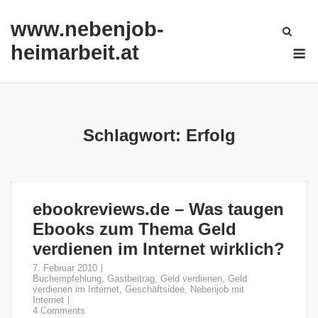
Skip
www.nebenjob-
to
content
M
heimarbeit.at
Schlagwort:
Erfolg
ebookreviews.de – Was taugen
Ebooks zum Thema Geld
verdienen im Internet wirklich?
7. Februar 2010
Buchempfehlung
,
Gastbeitrag
,
Geld verdienen
,
Geld
verdienen im Internet
,
Geschäftsidee
,
Nebenjob mit
Internet
4 Comments