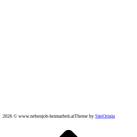
2026 © www.nebenjob-heimarbeit.at
Theme by
SiteOrigin
Scroll
to
top