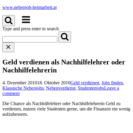
Skip
www.nebenjob-heimarbeit.at
to
Menu
content
Type and press enter to search
Geld verdienen als Nachhilfelehrer oder
Nachhilfelehrerin
4. Dezember 2010
18. Oktober 2010
Geld verdienen
,
Jobs finden
,
Klassische Nebenjobs
,
Nebenverdienst
,
Studentenjobs
Leave a
comment
Die Chance als Nachhilfelehrer oder Nachhilfelehrerin Geld zu
verdienen, nutzen viele Studenten gerne, um die Finanzen ein wenig
aufzubessern.