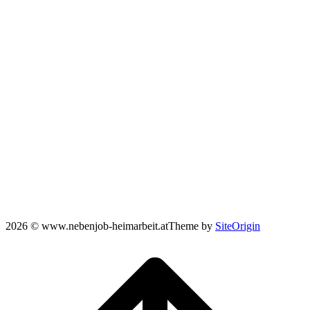
2026 © www.nebenjob-heimarbeit.at
Theme by
SiteOrigin
Scroll
to
top