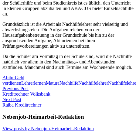
der Schülerhilfe und beim Studienkreis ist es üblich, den Unterricht
in kleinen Gruppen abzuhalten und ABACUS bietet Einzelnachhilfe
an.
Grundsätzlich ist die Arbeit als Nachhilfelehrer sehr vielseitig und
abwechslungsreich. Die Aufgaben reichen von der
Hausaufgabenbetreuung in der Grundschule bis hin zu der
anspruchsvollen Aufgabe, Abiturienten bei ihren
Prüfungsvorbereitungen aktiv zu unterstützen.
Da die Schüler am Vormittag in der Schule sind, wird die Nachhilfe
natürlich vor allem in den Nachmittags- und Abendstunden
stattfinden. Manchmal sind auch Termine am Wochenende möglich.
Abitur
Geld
verdienen
Lehrer
lernen
Matura
Nachhilfe
Nachhilfelehrer
Nachhilfelehre
Post
Previous Post
Kreditrechner Volksbank
navigation
Next Post
Raiba Kreditrechner
Nebenjob-Heimarbeit-Redaktion
View posts by Nebenjob-Heimarbeit-Redaktion