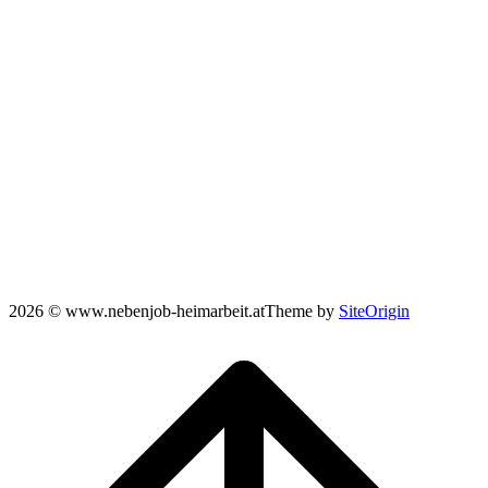
2026 © www.nebenjob-heimarbeit.at
Theme by
SiteOrigin
Scroll
to
top