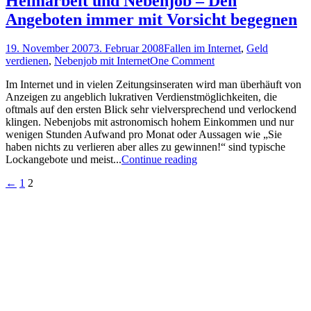
Heimarbeit und Nebenjob – Den
Angeboten immer mit Vorsicht begegnen
19. November 2007
3. Februar 2008
Fallen im Internet
,
Geld
verdienen
,
Nebenjob mit Internet
One Comment
Im Internet und in vielen Zeitungsinseraten wird man überhäuft von
Anzeigen zu angeblich lukrativen Verdienstmöglichkeiten, die
oftmals auf den ersten Blick sehr vielversprechend und verlockend
klingen. Nebenjobs mit astronomisch hohem Einkommen und nur
wenigen Stunden Aufwand pro Monat oder Aussagen wie „Sie
haben nichts zu verlieren aber alles zu gewinnen!“ sind typische
Lockangebote und meist...
Continue reading
Seitennummerierung
←
1
2
der
Beiträge