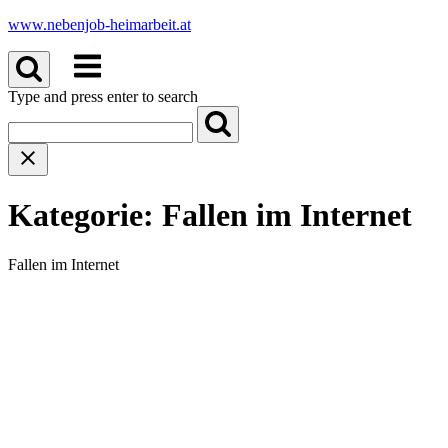
Skip
www.nebenjob-heimarbeit.at
to
Menu
content
Type and press enter to search
Kategorie:
Fallen im Internet
Fallen im Internet