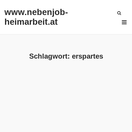
Skip
www.nebenjob-
to
content
M
heimarbeit.at
Schlagwort:
erspartes